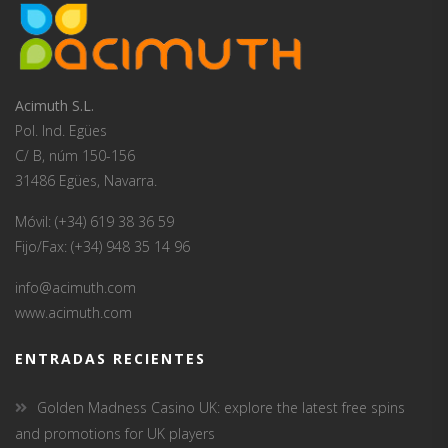
Acimuth S.L.
Pol. Ind. Egües
C/ B, núm 150-156
31486 Egües, Navarra.
Móvil: (+34) 619 38 36 59
Fijo/Fax: (+34) 948 35 14 96
info@acimuth.com
www.acimuth.com
ENTRADAS RECIENTES
Golden Madness Casino UK: explore the latest free spins
and promotions for UK players