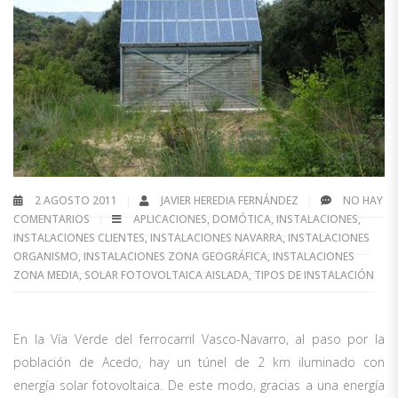
2 AGOSTO 2011
JAVIER HEREDIA FERNÁNDEZ
NO HAY
COMENTARIOS
APLICACIONES
,
DOMÓTICA
,
INSTALACIONES
,
INSTALACIONES CLIENTES
,
INSTALACIONES NAVARRA
,
INSTALACIONES
ORGANISMO
,
INSTALACIONES ZONA GEOGRÁFICA
,
INSTALACIONES
ZONA MEDIA
,
SOLAR FOTOVOLTAICA AISLADA
,
TIPOS DE INSTALACIÓN
En la Vía Verde del ferrocarril Vasco-Navarro, al paso por la
población de Acedo, hay un túnel de 2 km iluminado con
energía solar fotovoltaica. De este modo, gracias a una energía