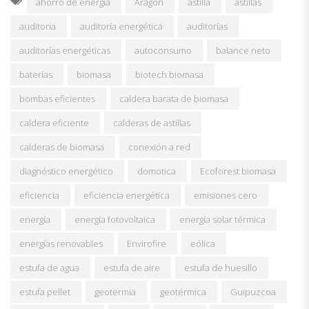
ahorro de energía
Aragón
astilla
astillas
auditoria
auditoría energética
auditorías
auditorías energéticas
autoconsumo
balance neto
baterías
biomasa
biotech biomasa
bombas eficientes
caldera barata de biomasa
caldera eficiente
calderas de astillas
calderas de biomasa
conexión a red
diagnóstico energético
domotica
Ecoforest biomasa
eficiencia
eficiencia energética
emisiones cero
energía
energía fotovoltaica
energía solar térmica
energías renovables
Envirofire
eólica
estufa de agua
estufa de aire
estufa de huesillo
estufa pellet
geotermia
geotérmica
Guipuzcoa