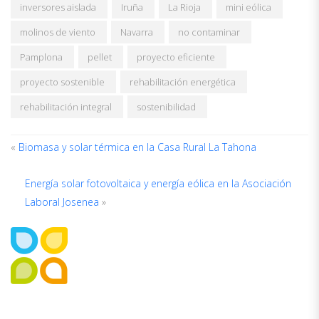
inversores aislada
Iruña
La Rioja
mini eólica
molinos de viento
Navarra
no contaminar
Pamplona
pellet
proyecto eficiente
proyecto sostenible
rehabilitación energética
rehabilitación integral
sostenibilidad
«
Biomasa y solar térmica en la Casa Rural La Tahona
Energía solar fotovoltaica y energía eólica en la Asociación
ACERCA
DEL
Laboral Josenea
»
AUTOR