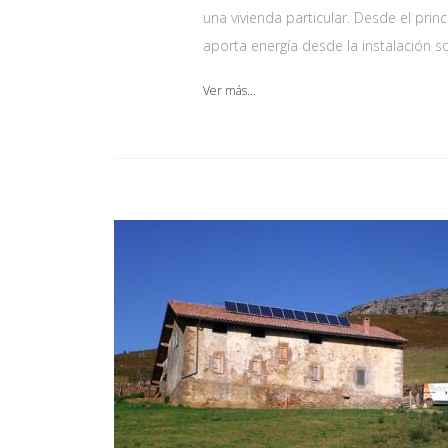
una vivienda particular. Desde el prin
aporta energía desde la instalación s
Ver más...