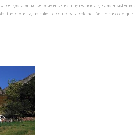
cipio el gasto anual de la vivienda es muy reducido gracias al sistema
olar tanto para agua caliente como para calefacción. En caso de que