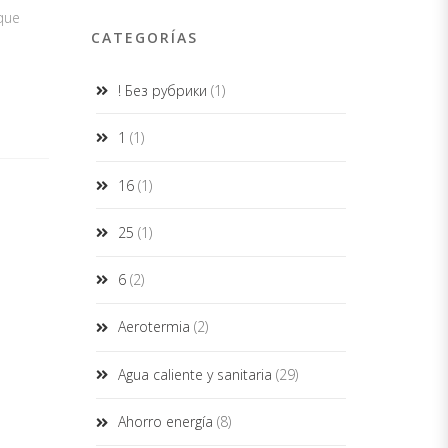
 que
CATEGORÍAS
! Без рубрики
(1)
1
(1)
16
(1)
25
(1)
6
(2)
Aerotermia
(2)
Agua caliente y sanitaria
(29)
Ahorro energía
(8)