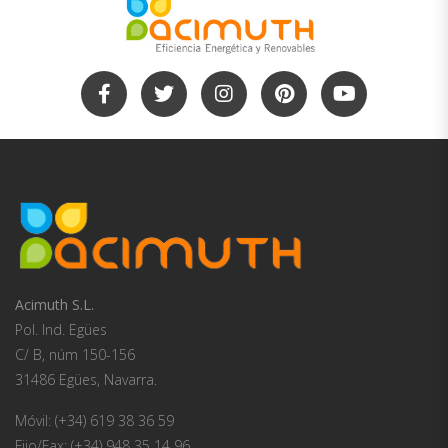
Acimuth S.L.
Pol. Ind. Egües
C/ B, núm 150-156
31486 Egües, Navarra.
Móvil: (+34) 619 38 36 59
Fijo/Fax: (+34) 948 35 14 96