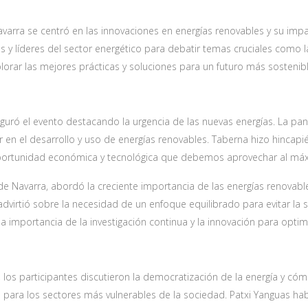
arra se centró en las innovaciones en energías renovables y su impac
y líderes del sector energético para debatir temas cruciales como la 
plorar las mejores prácticas y soluciones para un futuro más sostenibl
uguró el evento destacando la urgencia de las nuevas energías. La p
en el desarrollo y uso de energías renovables. Taberna hizo hincapié
portunidad económica y tecnológica que debemos aprovechar al má
 Navarra, abordó la creciente importancia de las energías renovabl
virtió sobre la necesidad de un enfoque equilibrado para evitar la 
la importancia de la investigación continua y la innovación para optim
los participantes discutieron la democratización de la energía y c
e para los sectores más vulnerables de la sociedad. Patxi Yanguas ha