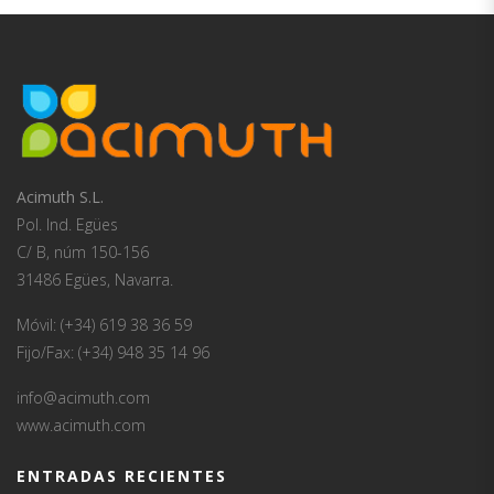
Acimuth S.L.
Pol. Ind. Egües
C/ B, núm 150-156
31486 Egües, Navarra.
Móvil: (+34) 619 38 36 59
Fijo/Fax: (+34) 948 35 14 96
info@acimuth.com
www.acimuth.com
ENTRADAS RECIENTES