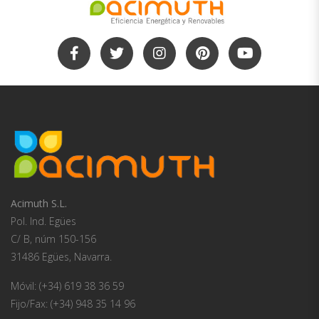
Acimuth S.L.
Pol. Ind. Egües
C/ B, núm 150-156
31486 Egües, Navarra.
Móvil: (+34) 619 38 36 59
Fijo/Fax: (+34) 948 35 14 96