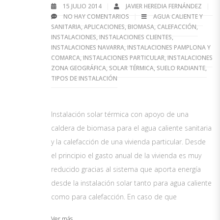
15 JULIO 2014
JAVIER HEREDIA FERNÁNDEZ
NO HAY COMENTARIOS
AGUA CALIENTE Y
SANITARIA
,
APLICACIONES
,
BIOMASA
,
CALEFACCIÓN
,
INSTALACIONES
,
INSTALACIONES CLIENTES
,
INSTALACIONES NAVARRA
,
INSTALACIONES PAMPLONA Y
COMARCA
,
INSTALACIONES PARTICULAR
,
INSTALACIONES
ZONA GEOGRÁFICA
,
SOLAR TÉRMICA
,
SUELO RADIANTE
,
TIPOS DE INSTALACIÓN
Instalación solar térmica con apoyo de una
caldera de biomasa para el agua caliente sanitaria
y la calefacción de una vivienda particular. Desde
el principio el gasto anual de la vivienda es muy
reducido gracias al sistema que aporta energía
desde la instalación solar tanto para agua caliente
como para calefacción. En caso de que
Ver más...