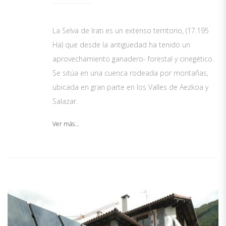
La Selva de Irati es un extenso territorio, (17.195
Ha) que desde la antigüedad ha tenido un
aprovechamiento ganadero- forestal y cinegético.
Se sitúa en una cuenca rodeada por montañas,
ubicada en gran parte en los Valles de Aezkoa y
Salazar.
Ver más...