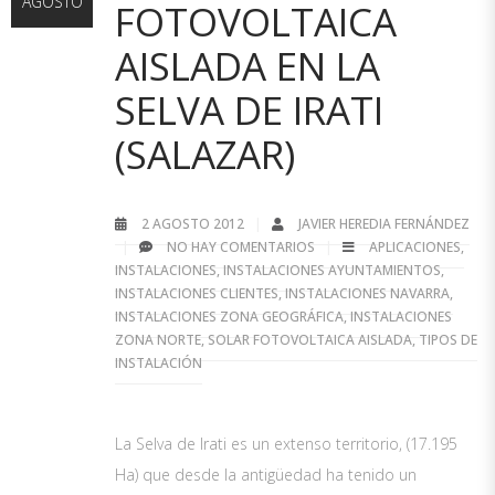
AGOSTO
FOTOVOLTAICA
AISLADA EN LA
SELVA DE IRATI
(SALAZAR)
2 AGOSTO 2012
JAVIER HEREDIA FERNÁNDEZ
NO HAY COMENTARIOS
APLICACIONES
,
INSTALACIONES
,
INSTALACIONES AYUNTAMIENTOS
,
INSTALACIONES CLIENTES
,
INSTALACIONES NAVARRA
,
INSTALACIONES ZONA GEOGRÁFICA
,
INSTALACIONES
ZONA NORTE
,
SOLAR FOTOVOLTAICA AISLADA
,
TIPOS DE
INSTALACIÓN
La Selva de Irati es un extenso territorio, (17.195
Ha) que desde la antigüedad ha tenido un