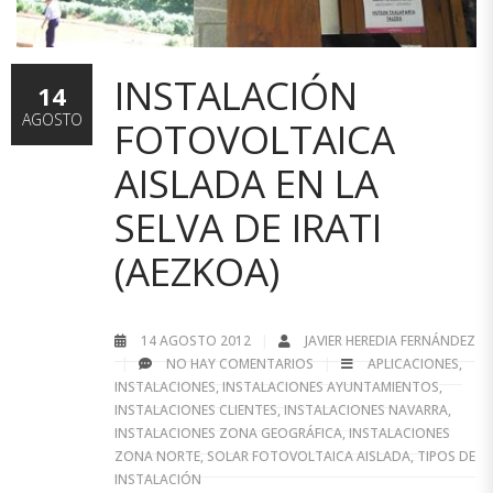
INSTALACIÓN
14
AGOSTO
FOTOVOLTAICA
AISLADA EN LA
SELVA DE IRATI
(AEZKOA)
14 AGOSTO 2012
JAVIER HEREDIA FERNÁNDEZ
NO HAY COMENTARIOS
APLICACIONES
,
INSTALACIONES
,
INSTALACIONES AYUNTAMIENTOS
,
INSTALACIONES CLIENTES
,
INSTALACIONES NAVARRA
,
INSTALACIONES ZONA GEOGRÁFICA
,
INSTALACIONES
ZONA NORTE
,
SOLAR FOTOVOLTAICA AISLADA
,
TIPOS DE
INSTALACIÓN