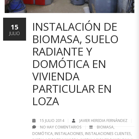
INSTALACIÓN DE
15
JULIO
BIOMASA, SUELO
RADIANTE Y
DOMÓTICA EN
VIVIENDA
PARTICULAR EN
LOZA
15 JULIO 2014
JAVIER HEREDIA FERNÁNDEZ
NO HAY COMENTARIOS
BIOMASA
,
DOMÓTICA
,
INSTALACIONES
,
INSTALACIONES CLIENTES
,