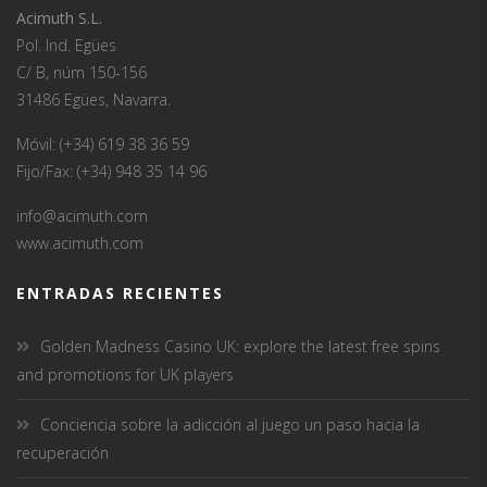
Acimuth S.L.
Pol. Ind. Egües
C/ B, núm 150-156
31486 Egües, Navarra.
Móvil: (+34) 619 38 36 59
Fijo/Fax: (+34) 948 35 14 96
info@acimuth.com
www.acimuth.com
ENTRADAS RECIENTES
Golden Madness Casino UK: explore the latest free spins
and promotions for UK players
Conciencia sobre la adicción al juego un paso hacia la
recuperación