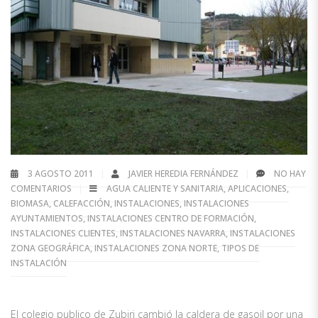
3 AGOSTO 2011
JAVIER HEREDIA FERNÁNDEZ
NO HAY
COMENTARIOS
AGUA CALIENTE Y SANITARIA
,
APLICACIONES
,
BIOMASA
,
CALEFACCIÓN
,
INSTALACIONES
,
INSTALACIONES
AYUNTAMIENTOS
,
INSTALACIONES CENTRO DE FORMACIÓN
,
INSTALACIONES CLIENTES
,
INSTALACIONES NAVARRA
,
INSTALACIONES
ZONA GEOGRÁFICA
,
INSTALACIONES ZONA NORTE
,
TIPOS DE
INSTALACIÓN
El colegio publico de Zubiri cambió la caldera de gasoil por una