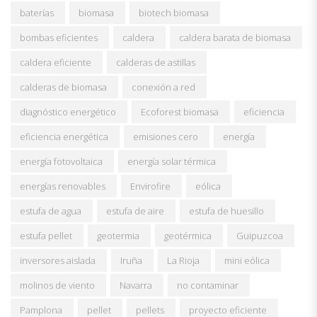
baterías
biomasa
biotech biomasa
bombas eficientes
caldera
caldera barata de biomasa
caldera eficiente
calderas de astillas
calderas de biomasa
conexión a red
diagnóstico energético
Ecoforest biomasa
eficiencia
eficiencia energética
emisiones cero
energía
energía fotovoltaica
energía solar térmica
energías renovables
Envirofire
eólica
estufa de agua
estufa de aire
estufa de huesillo
estufa pellet
geotermia
geotérmica
Guipuzcoa
inversores aislada
Iruña
La Rioja
mini eólica
molinos de viento
Navarra
no contaminar
Pamplona
pellet
pellets
proyecto eficiente