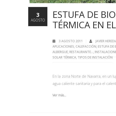
ESTUFA DE BI
3
AGOSTO
TÉRMICA EN E
3 AGOSTO 2011
JAVIER HERED
APLICACIONES
,
CALEFACCIÓN
,
ESTUFA DE 
ALBERGUE, RESTAURANTE...
,
INSTALACION
SOLAR TÉRMICA
,
TIPOS DE INSTALACIÓN
En la zona Norte de Navarra, en un lu
agua caliente sanitaria y para el calen
Ver más...