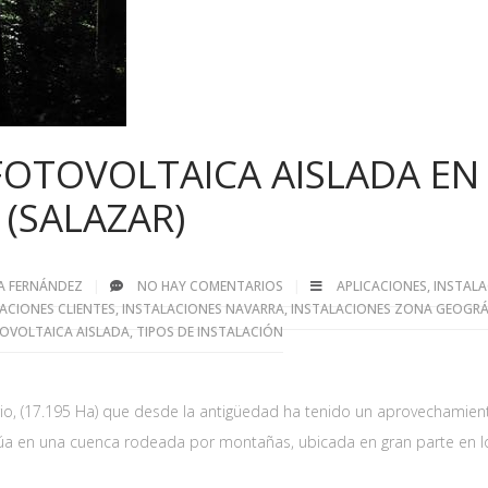
FOTOVOLTAICA AISLADA EN
 (SALAZAR)
IA FERNÁNDEZ
NO HAY COMENTARIOS
APLICACIONES
,
INSTALA
ACIONES CLIENTES
,
INSTALACIONES NAVARRA
,
INSTALACIONES ZONA GEOGRÁ
OVOLTAICA AISLADA
,
TIPOS DE INSTALACIÓN
torio, (17.195 Ha) que desde la antigüedad ha tenido un aprovechamien
sitúa en una cuenca rodeada por montañas, ubicada en gran parte en l