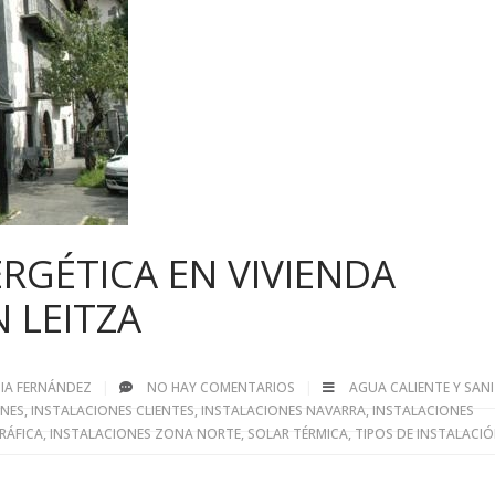
ERGÉTICA EN VIVIENDA
 LEITZA
EDIA FERNÁNDEZ
NO HAY COMENTARIOS
AGUA CALIENTE Y SANI
ONES
,
INSTALACIONES CLIENTES
,
INSTALACIONES NAVARRA
,
INSTALACIONES
RÁFICA
,
INSTALACIONES ZONA NORTE
,
SOLAR TÉRMICA
,
TIPOS DE INSTALACI