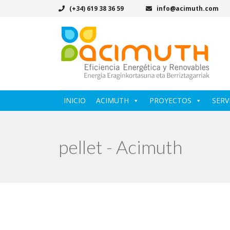
(+34) 619 38 36 59
info@acimuth.com
INICIO
ACIMUTH
PROYECTOS
SERV
pellet - Acimuth