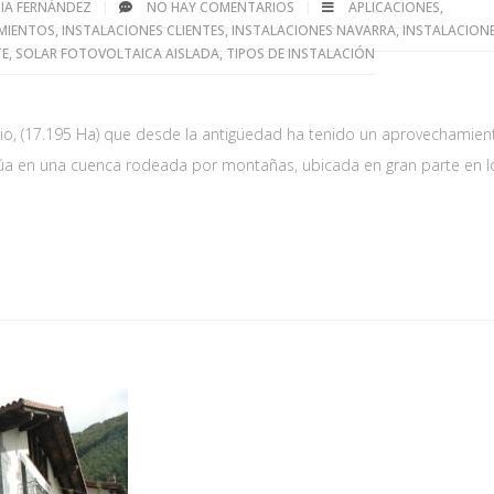
EDIA FERNÁNDEZ
NO HAY COMENTARIOS
APLICACIONES
,
MIENTOS
,
INSTALACIONES CLIENTES
,
INSTALACIONES NAVARRA
,
INSTALACION
TE
,
SOLAR FOTOVOLTAICA AISLADA
,
TIPOS DE INSTALACIÓN
torio, (17.195 Ha) que desde la antigüedad ha tenido un aprovechamien
sitúa en una cuenca rodeada por montañas, ubicada en gran parte en l