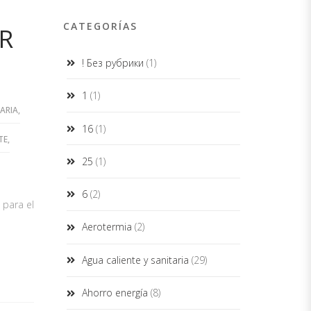
CATEGORÍAS
R
! Без рубрики
(1)
1
(1)
ARIA
,
16
(1)
TE
,
25
(1)
6
(2)
 para el
Aerotermia
(2)
Agua caliente y sanitaria
(29)
Ahorro energía
(8)