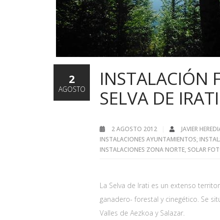
INSTALACIÓN 
2
AGOSTO
SELVA DE IRATI
2 AGOSTO 2012
JAVIER HERED
INSTALACIONES AYUNTAMIENTOS
,
INSTAL
INSTALACIONES ZONA NORTE
,
SOLAR FOT
La Selva de Irati es un extenso terri
ganadero- forestal y cinegético. Se 
Valles de Aezkoa y Salazar.