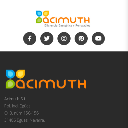
Acimuth S.L.
Pol. Ind. Egües
C/ B, núm 150-156
31486 Egües, Navarra.