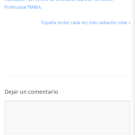
D
Profesional TKNIKA.
A
España recibe cada vez más radiación solar
»
Dejar un comentario