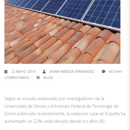
22 MAYO 2014
JAVIER HEREDIA FERNÁNDEZ
NO HAY
COMENTARIOS
BLOG
Según un estudio elaborado por investigadores de la
Universidad de Girona y el Instituto Federal de Tecnología de
Zúrich publicado recientemente, la radiación solar en España ha
aumentado un 2,3% cada década desde los años 80.