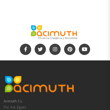
Acimuth S.L.
Pol. Ind. Egües