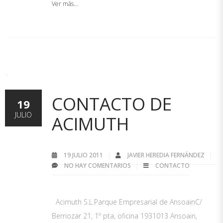
Ver más...
CONTACTO DE
19
JULIO
ACIMUTH
19 JULIO 2011
JAVIER HEREDIA FERNÁNDEZ
NO HAY COMENTARIOS
CONTACTO
Acimuth S.L.Parque Empresarial de AnsoainC/
Berriozar 21, 1º pta, oficina 1931013 Ansoain,