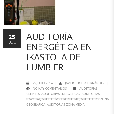
AUDITORÍA
25
JULIO
ENERGÉTICA EN
IKASTOLA DE
LUMBIER
25 JULIO 2014
JAVIER HEREDIA FERNÁNDEZ
NO HAY COMENTARIOS
AUDITORÍAS
CLIENTES
,
AUDITORÍAS ENERGÉTICAS
,
AUDITORÍAS
NAVARRA
,
AUDITORÍAS ORGANISMO
,
AUDITORÍAS ZONA
GEOGRÁFICA
,
AUDITORÍAS ZONA MEDIA