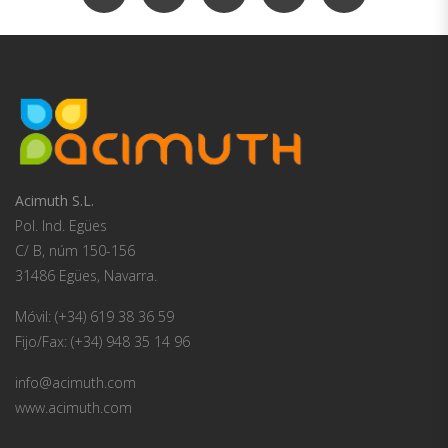
Acimuth S.L.
Pol. Ind. Egües
C/ B, núm 150-156
31486 Egües, Navarra.
Móvil: (+34) 619 38 36 59
Fijo/Fax: (+34) 948 35 14 96
info@acimuth.com
www.acimuth.com