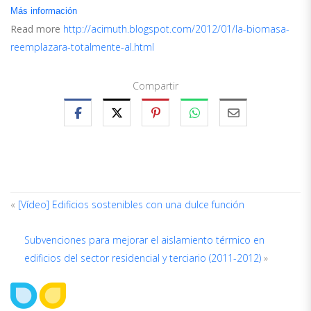
Más información
Read more
http://acimuth.blogspot.com/2012/01/la-biomasa-
reemplazara-totalmente-al.html
Compartir
«
[Vídeo] Edificios sostenibles con una dulce función
Subvenciones para mejorar el aislamiento térmico en
ACERCA
DEL
edificios del sector residencial y terciario (2011-2012)
»
AUTOR