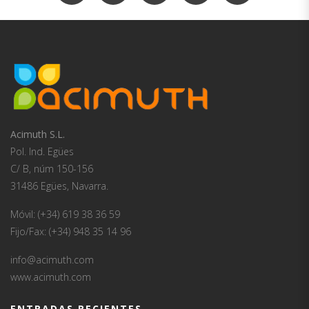
Acimuth S.L.
Pol. Ind. Egües
C/ B, núm 150-156
31486 Egües, Navarra.
Móvil: (+34) 619 38 36 59
Fijo/Fax: (+34) 948 35 14 96
info@acimuth.com
www.acimuth.com
ENTRADAS RECIENTES