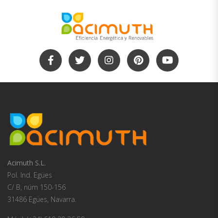
Acimuth S.L.
Pol. Ind. Egües
C/ B, núm 150-156
31486 Egües, Navarra.