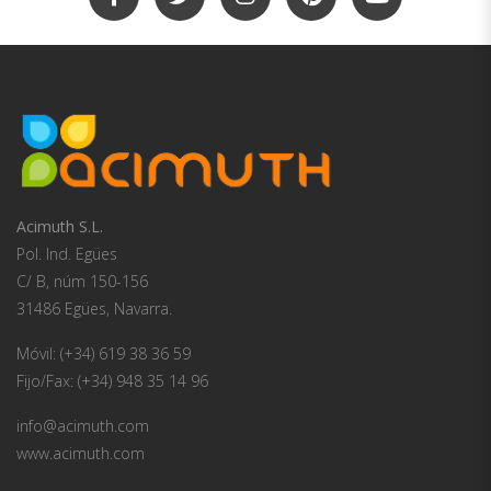
Acimuth S.L.
Pol. Ind. Egües
C/ B, núm 150-156
31486 Egües, Navarra.
Móvil: (+34) 619 38 36 59
Fijo/Fax: (+34) 948 35 14 96
info@acimuth.com
www.acimuth.com