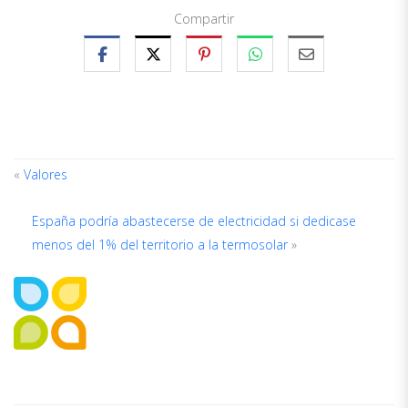
Compartir
«
Valores
España podría abastecerse de electricidad si dedicase
ACERCA
DEL
menos del 1% del territorio a la termosolar
»
AUTOR