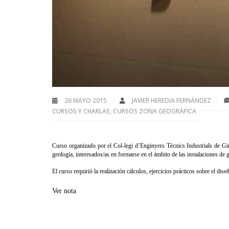
26 MAYO 2015
JAVIER HEREDIA FERNÁNDEZ
CURSOS Y CHARLAS
,
CURSOS ZONA GEOGRÁFICA
Curso organizado por el Col-legi d’Enginyers Tècnics Industrials de Giro
geología, interesados/as en formarse en el ámbito de las instalaciones de 
El curso requirió la realización cálculos, ejercicios prácticos sobre e
l dise
Ver nota