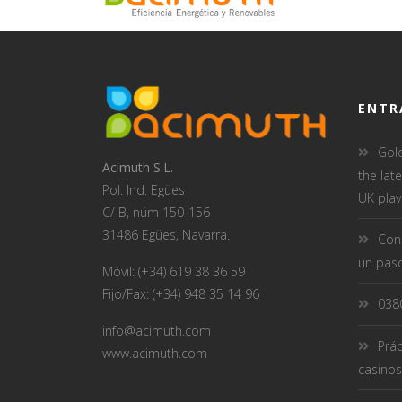
ENTR
Gol
Acimuth S.L.
the lat
Pol. Ind. Egües
UK play
C/ B, núm 150-156
31486 Egües, Navarra.
Conc
un paso
Móvil: (+34) 619 38 36 59
Fijo/Fax: (+34) 948 35 14 96
038
info@acimuth.com
Prác
www.acimuth.com
casinos