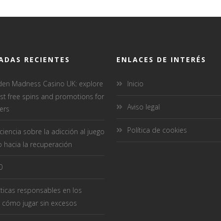
ADAS RECIENTES
ENLACES DE INTERÉS
den Madness Casino UK: explore
Inicio
est free spins and promotions for
Aviso legal
ers
Política de cookies
iencia sobre la adicción al juego
 hacia la recuperación
0
ticas responsables en los
 cómo jugar sin excesos