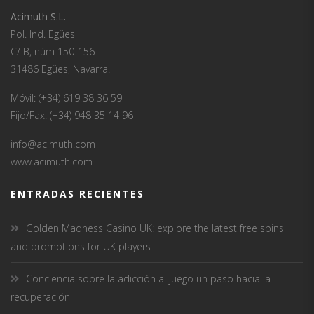
Acimuth S.L.
Pol. Ind. Egües
C/ B, núm 150-156
31486 Egües, Navarra.
Móvil: (+34) 619 38 36 59
Fijo/Fax: (+34) 948 35 14 96
info@acimuth.com
www.acimuth.com
ENTRADAS RECIENTES
Golden Madness Casino UK: explore the latest free spins
and promotions for UK players
Conciencia sobre la adicción al juego un paso hacia la
recuperación