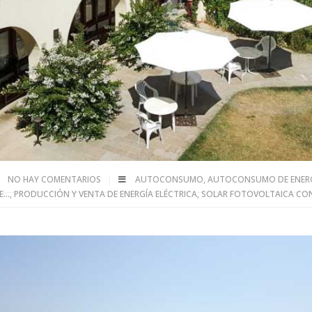
NO HAY COMENTARIOS
AUTOCONSUMO
,
AUTOCONSUMO DE ENERG
...
,
PRODUCCIÓN Y VENTA DE ENERGÍA ELÉCTRICA
,
SOLAR FOTOVOLTAICA CON