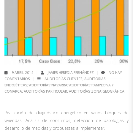
9 ABRIL 2014
JAVIER HEREDIA FERNÁNDEZ
NO HAY
COMENTARIOS
AUDITORÍAS CLIENTES
,
AUDITORÍAS
ENERGÉTICAS
,
AUDITORÍAS NAVARRA
,
AUDITORÍAS PAMPLONA Y
COMARCA
,
AUDITORÍAS PARTICULAR
,
AUDITORÍAS ZONA GEOGRÁFICA
Realización de diagnóstico energético en varios bloques de
viviendas. Análisis de consumos, detección de patologías y
desarrollo de medidas y propuestas a implementar.