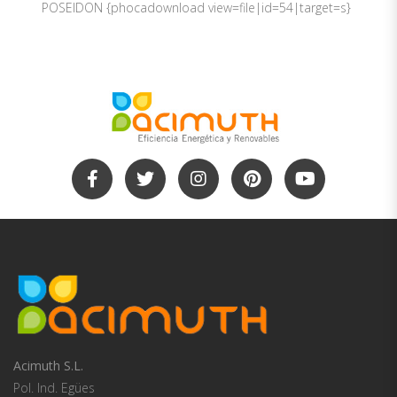
POSEIDON {phocadownload view=file|id=54|target=s}
Acimuth S.L.
Pol. Ind. Egües