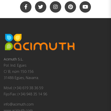
Acimuth S.L.
Pol. Ind. Egües
C/ B, núm 150-156
31486 Egües, Navarra.
Móvil: (+34) 619 38 36 59
Fijo/Fax: (+34) 948 35 14 96
info@acimuth.com
www.acimuth.com