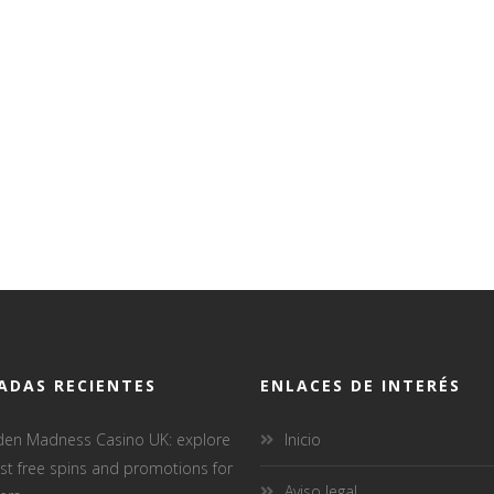
ADAS RECIENTES
ENLACES DE INTERÉS
den Madness Casino UK: explore
Inicio
est free spins and promotions for
Aviso legal