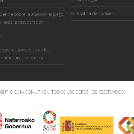
ers
Política de cookies
iencia sobre la adicción al juego
 hacia la recuperación
0
ticas responsables en los
 cómo jugar sin excesos
IGHT © 2014 ACIMUTH S.L. TODOS LOS DERECHOS RESERVADOS.