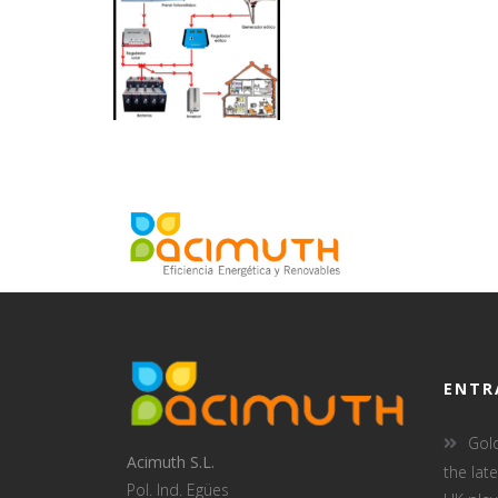
ENTR
Gol
Acimuth S.L.
the lat
Pol. Ind. Egües