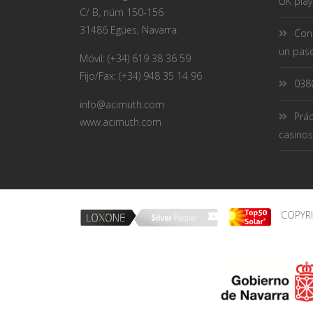
UK play
C/ B, núm 150-156
31486 Egües, Navarra.
Conc
un paso
Móvil: (+34) 619 38 36 59
Fijo/Fax: (+34) 948 35 14 96
038
info@acimuth.com
Prác
www.acimuth.com
casinos
COPYR