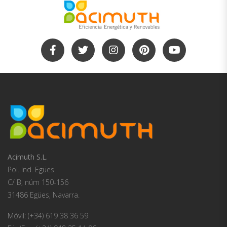
Acimuth S.L.
Pol. Ind. Egües
C/ B, núm 150-156
31486 Egües, Navarra.
Móvil: (+34) 619 38 36 59