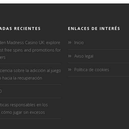
ADAS RECIENTES
ENLACES DE INTERÉS
den Madness Casino UK: explore
Inicio
est free spins and promotions for
Aviso legal
ers
Política de cookies
iencia sobre la adicción al juego
 hacia la recuperación
0
ticas responsables en los
 cómo jugar sin excesos