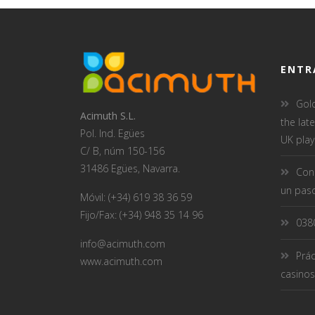
ENTR
Gol
Acimuth S.L.
the lat
Pol. Ind. Egües
UK play
C/ B, núm 150-156
31486 Egües, Navarra.
Conc
un paso
Móvil: (+34) 619 38 36 59
Fijo/Fax: (+34) 948 35 14 96
038
info@acimuth.com
Prác
www.acimuth.com
casinos