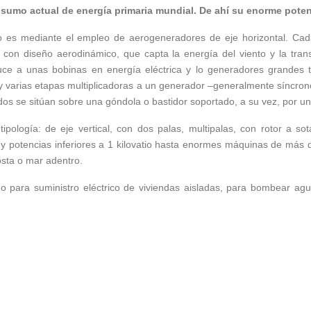
nsumo actual de energía primaria mundial. De ahí su enorme potenc
to es mediante el empleo de aerogeneradores de eje horizontal. Ca
 con diseño aerodinámico, que capta la energía del viento y la tra
e a unas bobinas en energía eléctrica y lo generadores grandes t
e y varias etapas multiplicadoras a un generador –generalmente síncro
dos se sitúan sobre una góndola o bastidor soportado, a su vez, por una
 tipología: de eje vertical, con dos palas, multipalas, con rotor a 
 potencias inferiores a 1 kilovatio hasta enormes máquinas de más
osta o mar adentro.
o para suministro eléctrico de viviendas aisladas, para bombear ag